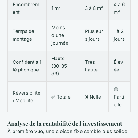
Encombrem
4 à 6
1 m²
3 à 8 m²
ent
m²
Moins
Temps de
Plusieur
1 à 2
d'une
montage
s jours
jours
journée
Haute
Confidentiali
Très
Élev
(30-35
té phonique
haute
ée
dB)
🟡
Réversibilité
✅ Totale
❌ Nulle
Parti
/ Mobilité
elle
Analyse de la rentabilité de l'investissement
À première vue, une cloison fixe semble plus solide.