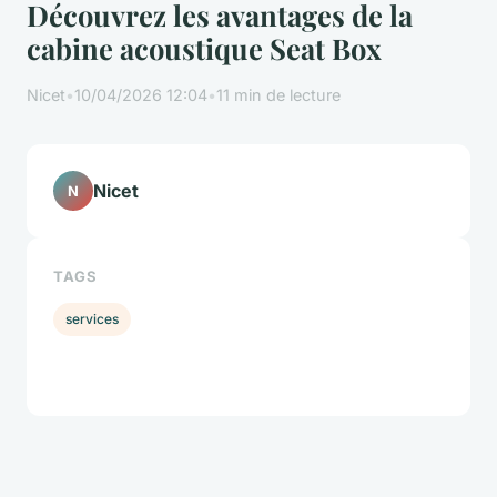
Découvrez les avantages de la
cabine acoustique Seat Box
Nicet
•
10/04/2026 12:04
•
11 min de lecture
Nicet
N
TAGS
services