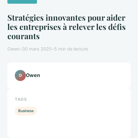
Stratégies innovantes pour aider
les entreprises à relever les défis
courants
Owen
•
30 mars 2025
•
5 min de lecture
Owen
O
TAGS
Business