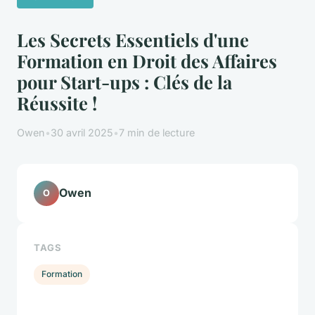
Les Secrets Essentiels d'une
Formation en Droit des Affaires
pour Start-ups : Clés de la
Réussite !
Owen
•
30 avril 2025
•
7 min de lecture
Owen
O
TAGS
Formation