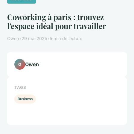
Coworking à paris : trouvez
l'espace idéal pour travailler
Owen
•
29 mai 2025
•
5 min de lecture
Owen
O
TAGS
Business